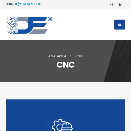
Satış:
0 (216) 629 50 01
ANASAYFA
CNC
CNC