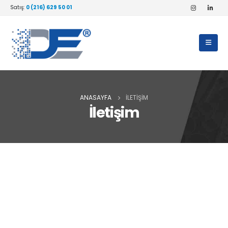
Satış:
0 (216) 629 50 01
ANASAYFA
İLETIŞIM
İletişim