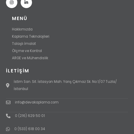
MENÜ
Hakkımızda
Kaplama Teknolojileri
Talaşlı İmalat
Ölçme ve Kontrol
ARGE ve Mühendislik
İLETIŞIM
İstim San. Sit. İstasyon Mah. Yarış Çıkmaz Sk. No:1/07 Tuzla/
İstanbul
info@devakaplama.com
0 (216) 629 50 01
0 (533) 618 00 34