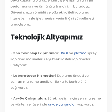
Deva Kaplama olarak, endüstriyel ekipmanlarınızın
performansını ve ömrünü artırmak için buradayız.
Güvenilir, uzun ömürlü ve yüksek kaliteli kaplama
hizmetlerimizle işletmenizin verimliliğini yükseltmeyi
amaçlıyoruz.
Teknolojik Altyapımız
•
Son Teknoloji Ekipmanlar
:
HVOF
ve
plazma
sprey
kaplama makineleri ile yüksek kaliteli kaplamalar
üretiyoruz.
•
Laboratuvar Hizmetleri
: Kaplama öncesi ve
sonrası malzeme analizleri ile kalite kontrolünü
sağlıyoruz.
•
Ar-Ge Çalışmaları
: Sürekli gelişim için yeni malzeme
ve yöntemler üzerinde
ar-ge çalışmaları
yapıyoruz.