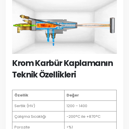
Krom Karbür Kaplamanın
Teknik Özellikleri
Özellik
Değer
Sertlik (HV)
1200 – 1400
Çalışma Sıcaklığı
-200°C ile +870°C
Porozite
<%1