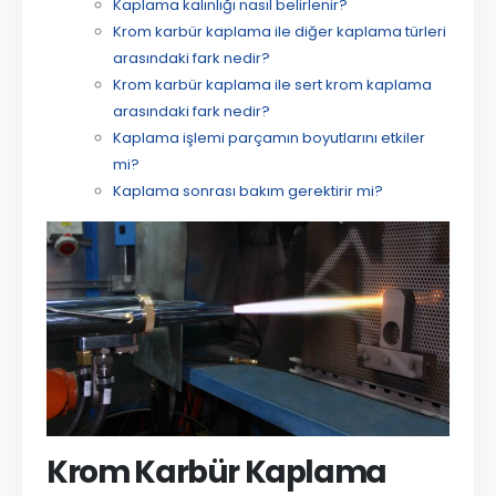
Kaplama kalınlığı nasıl belirlenir?
Krom karbür kaplama ile diğer kaplama türleri
arasındaki fark nedir?
Krom karbür kaplama ile sert krom kaplama
arasındaki fark nedir?
Kaplama işlemi parçamın boyutlarını etkiler
mi?
Kaplama sonrası bakım gerektirir mi?
Krom Karbür Kaplama