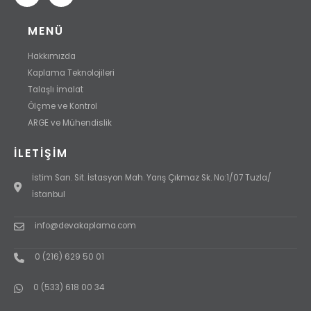
MENÜ
Hakkımızda
Kaplama Teknolojileri
Talaşlı İmalat
Ölçme ve Kontrol
ARGE ve Mühendislik
İLETIŞIM
İstim San. Sit. İstasyon Mah. Yarış Çıkmaz Sk. No:1/07 Tuzla/
İstanbul
info@devakaplama.com
0 (216) 629 50 01
0 (533) 618 00 34