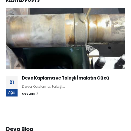
RELATED
POSTS
Deva Kaplama ve Talaşlı İmalatın Gücü
21
Deva Kaplama, talaşl...
Ağu
devamı
Deva Blog